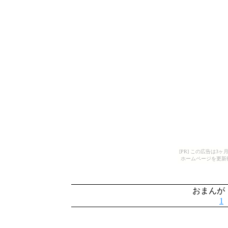
[PR] この広告は
ホームページを更新
おまんが
1